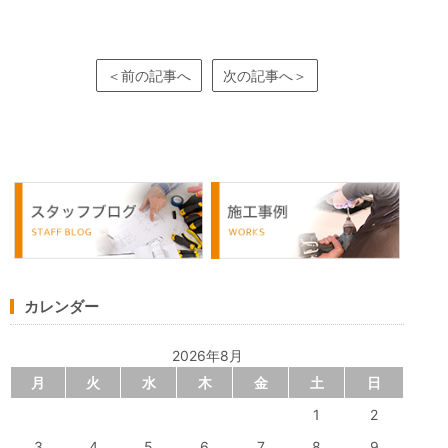
＜前の記事へ
次の記事へ＞
カレンダー
2026年8月
月
火
水
木
金
土
日
1
2
3
4
5
6
7
8
9